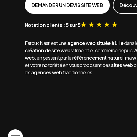
DEMANDER UN DEVIS SITE WEB
Découvr
Notation clients : 5 sur 5
Farouk Nasri est une
agence web située à Lille
dans l
création de site web
vitrine et e-commerce depuis 
web
, en passant par le
référencement naturel
, ma
w
et votre notoriété en vous proposant des
sites web
p
les
agences web
traditionnelles.