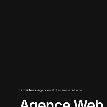
Farouk Nasri
»
Agence web Asnieres-sur-Seine
Agence Web 