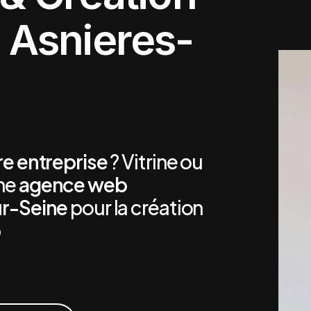
à Asnieres-
re entreprise
? Vitrine ou
une
agence web
ur-Seine
pour la création
b