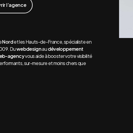
ir l’agence
e
Nord
et les
Hauts-de-France
, spécialiste en
2009. Du
webdesign
au
développement
eb-agency
vous aide à booster votre visibilité
erformants, sur-mesure et moins chers que