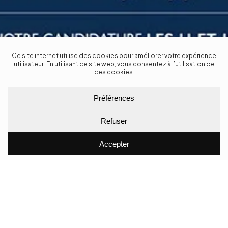
type de projet
Print
Affiche publicitaire
/
Flyer
/
Logo