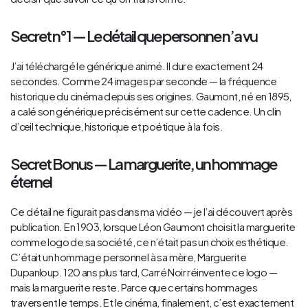
Secret n°1 — Le détail que personne n’a vu
J’ai téléchargé le générique animé. Il dure exactement 24
secondes. Comme 24 images par seconde — la fréquence
historique du cinéma depuis ses origines. Gaumont, né en 1895,
a calé son générique précisément sur cette cadence. Un clin
d’œil technique, historique et poétique à la fois.
Secret Bonus — La marguerite, un hommage
éternel
Ce détail ne figurait pas dans ma vidéo — je l’ai découvert après
publication. En 1903, lorsque Léon Gaumont choisit la marguerite
comme logo de sa société, ce n’était pas un choix esthétique.
C’était un hommage personnel à sa mère, Marguerite
Dupanloup. 120 ans plus tard, Carré Noir réinvente ce logo —
mais la marguerite reste. Parce que certains hommages
traversent le temps. Et le cinéma, finalement, c’est exactement