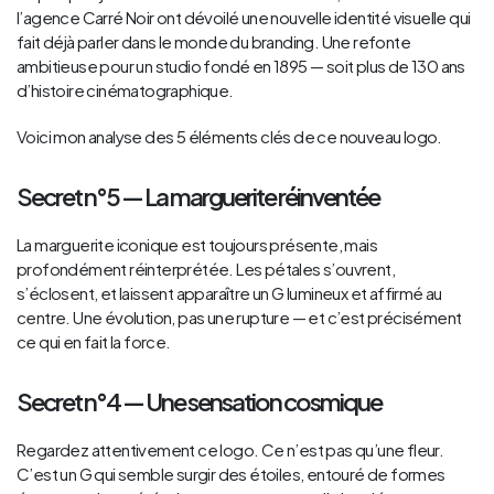
l’agence Carré Noir ont dévoilé une nouvelle identité visuelle qui
fait déjà parler dans le monde du branding. Une refonte
ambitieuse pour un studio fondé en 1895 — soit plus de 130 ans
d’histoire cinématographique.
Voici mon analyse des 5 éléments clés de ce nouveau logo.
Secret n°5 — La marguerite réinventée
La marguerite iconique est toujours présente, mais
profondément réinterprétée. Les pétales s’ouvrent,
s’éclosent, et laissent apparaître un G lumineux et affirmé au
centre. Une évolution, pas une rupture — et c’est précisément
ce qui en fait la force.
Secret n°4 — Une sensation cosmique
Regardez attentivement ce logo. Ce n’est pas qu’une fleur.
C’est un G qui semble surgir des étoiles, entouré de formes