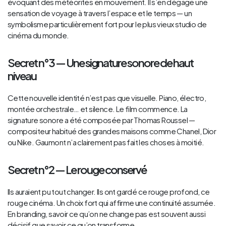
évoquant des météorites en mouvement. Il s’en dégage une
sensation de voyage à travers l’espace et le temps — un
symbolisme particulièrement fort pour le plus vieux studio de
cinéma du monde.
Secret n°3 — Une signature sonore de haut
niveau
Cette nouvelle identité n’est pas que visuelle. Piano, électro,
montée orchestrale… et silence. Le film commence. La
signature sonore a été composée par Thomas Roussel —
compositeur habitué des grandes maisons comme Chanel, Dior
ou Nike. Gaumont n’a clairement pas fait les choses à moitié.
Secret n°2 — Le rouge conservé
Ils auraient pu tout changer. Ils ont gardé ce rouge profond, ce
rouge cinéma. Un choix fort qui affirme une continuité assumée.
En branding, savoir ce qu’on ne change pas est souvent aussi
décisif que savoir ce qu’on transforme.