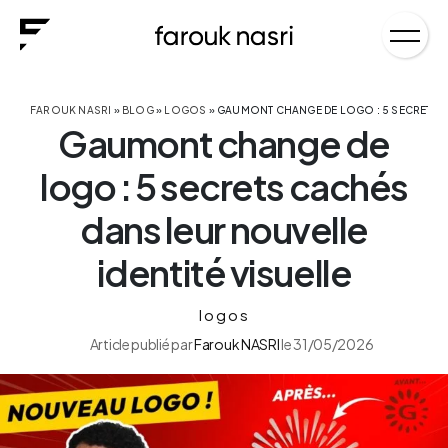
FAROUK NASRI
»
BLOG
»
LOGOS
»
GAUMONT CHANGE DE LOGO : 5 SECRETS C
Gaumont change de
logo : 5 secrets cachés
dans leur nouvelle
identité visuelle
logos
Article publié par
Farouk NASRI
le
31/05/2026